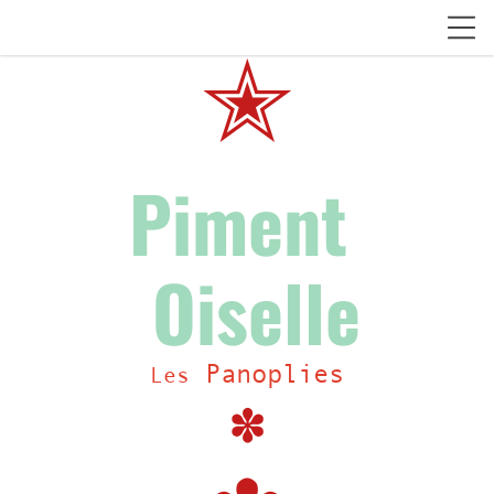
✭
Piment
Oiselle
Panoplies
Les
✽