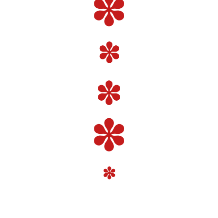
✽
✽
✽
✽
✽